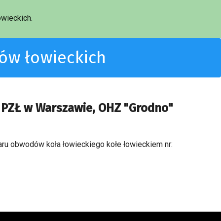
wieckich.
dów łowieckich
y PZŁ w Warszawie, OHZ "Grodno"
zaru obwodów koła łowieckiego kołe łowieckiem nr: