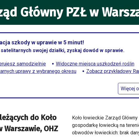
rząd Główny PZŁ w Warsz
cja szkody w uprawie w 5 minut!
satelitarnych swojej działki, zyskaj dowód w sprawie.
rujesz samodzielnie
Widoczne miejsca uszkodzeń roślin
itarnych uprawy z wybranego okresu
Zobacz przykładowy Rapo
Więcej o
leżących do
Koło
Koło łowieckie Zarząd Główny
gospodarkę łowiecką na teren
w Warszawie, OHZ
obwodów łowieckich: brak dany