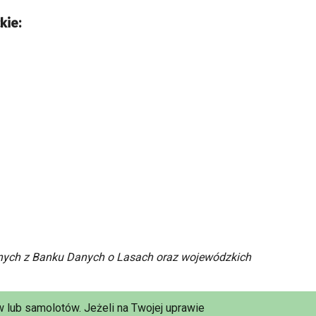
kie:
ych z Banku Danych o Lasach oraz wojewódzkich
 lub samolotów. Jeżeli na Twojej uprawie