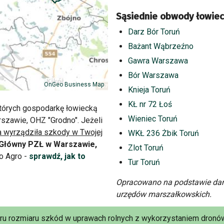
Sąsiednie obwody łowiec
Darz Bór Toruń
Bażant Wąbrzeźno
Gawra Warszawa
Bór Warszawa
OnGeo Business Map
Knieja Toruń
KŁ nr 72 Łoś
tórych gospodarkę łowiecką
Wieniec Toruń
szawie, OHZ "Grodno". Jeżeli
 wyrządziła szkody w Twojej
WKŁ 236 Żbik Toruń
 Główny PZŁ w Warszawie,
Zlot Toruń
o Agro -
sprawdź, jak to
Tur Toruń
Opracowano na podstawie dan
urzędów marszałkowskich.
aru rozmiaru szkód w uprawach rolnych z wykorzystaniem dronów