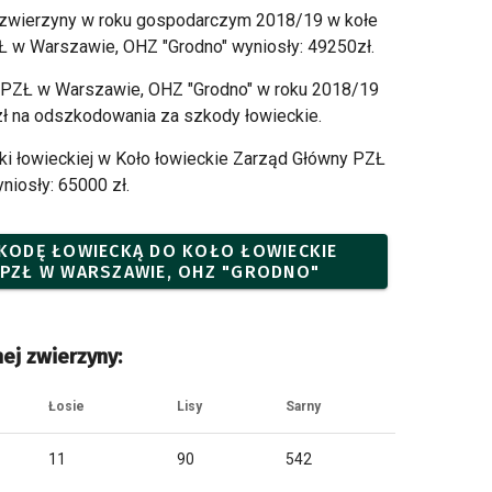
 zwierzyny w roku gospodarczym 2018/19 w kołe
 w Warszawie, OHZ "Grodno" wyniosły: 49250zł.
 PZŁ w Warszawie, OHZ "Grodno" w roku 2018/19
zł na odszkodowania za szkody łowieckie.
i łowieckiej w Koło łowieckie Zarząd Główny PZŁ
iosły: 65000 zł.
SZKODĘ ŁOWIECKĄ DO KOŁO ŁOWIECKIE
PZŁ W WARSZAWIE, OHZ "GRODNO"
ej zwierzyny:
Łosie
Lisy
Sarny
11
90
542