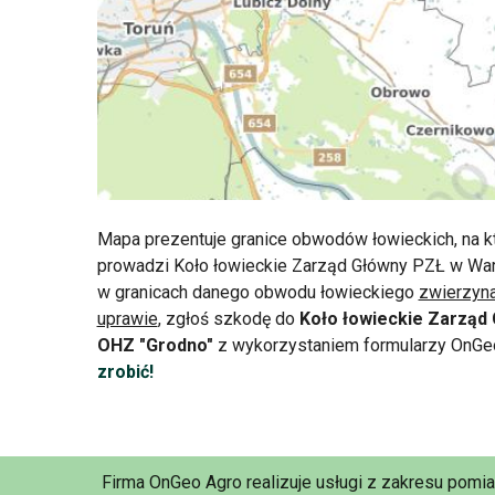
Mapa prezentuje granice obwodów łowieckich, na k
prowadzi Koło łowieckie Zarząd Główny PZŁ w War
w granicach danego obwodu łowieckiego
zwierzyna
uprawie
, zgłoś szkodę do
Koło łowieckie Zarząd
OHZ "Grodno"
z wykorzystaniem formularzy OnGe
zrobić!
Firma OnGeo Agro realizuje usługi z zakresu pomi