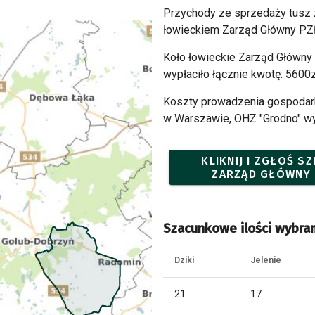
Przychody ze sprzedaży tusz
łowieckiem Zarząd Główny PZŁ
Koło łowieckie Zarząd Główny
wypłaciło łącznie kwotę: 5600
Koszty prowadzenia gospodark
w Warszawie, OHZ "Grodno" wyn
KLIKNIJ I ZGŁOŚ 
ZARZĄD GŁÓWNY 
Szacunkowe ilości wybran
Dziki
Jelenie
21
17