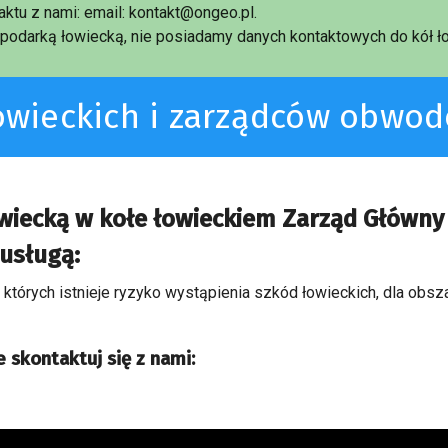
ktu z nami: email: kontakt@ongeo.pl.
podarką łowiecką, nie posiadamy danych kontaktowych do kół ło
łowieckich i zarządców obwo
owiecką w kołe łowieckiem Zarząd Główn
usługą:
a których istnieje ryzyko wystąpienia szkód łowieckich, dla obs
 skontaktuj się z nami: