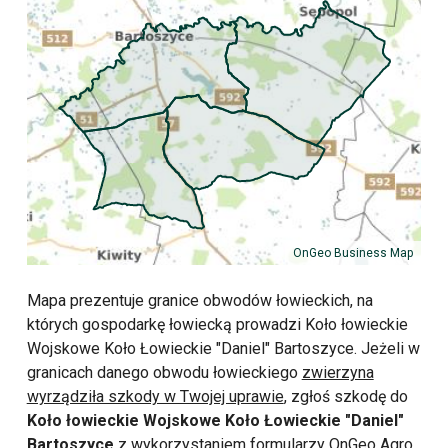
OnGeo Business Map
Mapa prezentuje granice obwodów łowieckich, na
których gospodarkę łowiecką prowadzi Koło łowieckie
Wojskowe Koło Łowieckie "Daniel" Bartoszyce. Jeżeli w
granicach danego obwodu łowieckiego
zwierzyna
wyrządziła szkody w Twojej uprawie
, zgłoś szkodę do
Koło łowieckie Wojskowe Koło Łowieckie "Daniel"
Bartoszyce
z wykorzystaniem formularzy OnGeo Agro