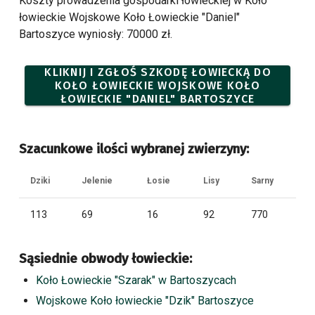
Koszty prowadzenia gospodarki łowieckiej w Koło
łowieckie Wojskowe Koło Łowieckie "Daniel"
Bartoszyce wyniosły: 70000 zł.
KLIKNIJ I ZGŁOŚ SZKODĘ ŁOWIECKĄ DO
KOŁO ŁOWIECKIE WOJSKOWE KOŁO
ŁOWIECKIE "DANIEL" BARTOSZYCE
Szacunkowe ilości wybranej zwierzyny:
Dziki
Jelenie
Łosie
Lisy
Sarny
113
69
16
92
770
Sąsiednie obwody łowieckie:
Koło Łowieckie "Szarak" w Bartoszycach
Wojskowe Koło łowieckie "Dzik" Bartoszyce