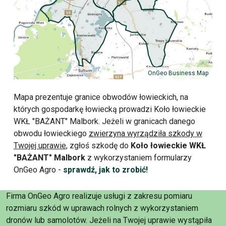
OnGeo Business Map
Mapa prezentuje granice obwodów łowieckich, na
których gospodarkę łowiecką prowadzi Koło łowieckie
WKŁ "BAŻANT" Malbork. Jeżeli w granicach danego
obwodu łowieckiego
zwierzyna wyrządziła szkody w
Twojej uprawie
, zgłoś szkodę do
Koło łowieckie WKŁ
"BAŻANT" Malbork
z wykorzystaniem formularzy
OnGeo Agro -
sprawdź, jak to zrobić!
Firma OnGeo Agro realizuje usługi z zakresu pomiaru
rozmiaru szkód w uprawach rolnych z wykorzystaniem
dronów lub samolotów. Jeżeli na Twojej uprawie wystąpiła