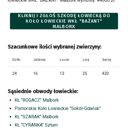
łowieckie WKŁ "BAŻANT" Malbork wyniosły: 44000 zł.
KLIKNIJ I ZGŁOŚ SZKODĘ ŁOWIECKĄ DO
KOŁO ŁOWIECKIE WKŁ "BAŻANT"
MALBORK
Szacunkowe ilości wybranej zwierzyny:
Dziki
Jelenie
Łosie
Lisy
Sarny
24
16
13
25
420
Sąsiednie obwody łowieckie:
KŁ "ROGACZ" Malbork
Pomorskie Koło Łowieckie "Sokół-Gdańsk"
KŁ "SZARAK" Malbork
KŁ "CYRANKA" Sztum