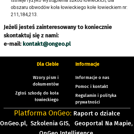
istnieje ryzyko wystąpienia szkód łowieckich, dla
obszaru obwodów koła łowieckiego kołe łowieckiem nr:
211,184,213.
Jeżeli jesteś zainteresowany to koniecznie
skontaktuj się z nami:
e-mail:
kontakt@ongeo.pl
Dla Ciebie
Informacje
Wzory pism i
Informacje o nas
dokumentów
Pomoc i kontakt
Zgłoś szkodę do koła
Regulamin i polityka
łowieckiego
prywatności
Platforma OnGeo:
Raport o działce
OnGeo.pl,
Szkolenia GIS,
Geoportal Na Mapie,
OnGeo Intelligence