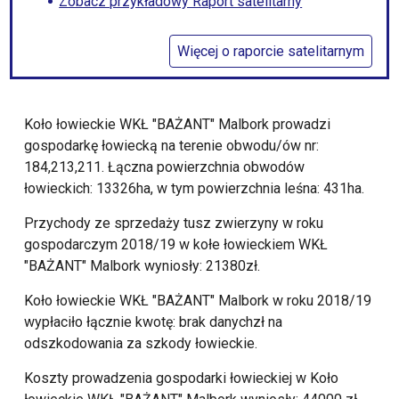
Zobacz przykładowy Raport satelitarny
Więcej o raporcie satelitarnym
Koło łowieckie WKŁ "BAŻANT" Malbork prowadzi
gospodarkę łowiecką na terenie obwodu/ów nr:
184,213,211. Łączna powierzchnia obwodów
łowieckich: 13326ha, w tym powierzchnia leśna: 431ha.
Przychody ze sprzedaży tusz zwierzyny w roku
gospodarczym 2018/19 w kołe łowieckiem WKŁ
"BAŻANT" Malbork wyniosły: 21380zł.
Koło łowieckie WKŁ "BAŻANT" Malbork w roku 2018/19
wypłaciło łącznie kwotę: brak danychzł na
odszkodowania za szkody łowieckie.
Koszty prowadzenia gospodarki łowieckiej w Koło