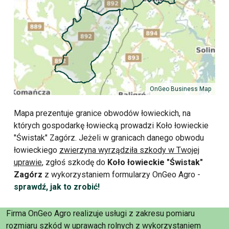
OnGeo Business Map
Mapa prezentuje granice obwodów łowieckich, na
których gospodarkę łowiecką prowadzi Koło łowieckie
"Świstak" Zagórz. Jeżeli w granicach danego obwodu
łowieckiego
zwierzyna wyrządziła szkody w Twojej
uprawie
, zgłoś szkodę do
Koło łowieckie "Świstak"
Zagórz
z wykorzystaniem formularzy OnGeo Agro -
sprawdź, jak to zrobić!
Firma OnGeo Agro realizuje usługi z zakresu pomiaru
rozmiaru szkód w uprawach rolnych z wykorzystaniem