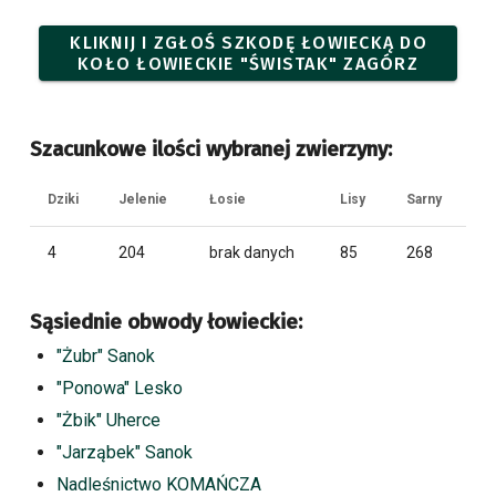
KLIKNIJ I ZGŁOŚ SZKODĘ ŁOWIECKĄ DO
KOŁO ŁOWIECKIE "ŚWISTAK" ZAGÓRZ
Szacunkowe ilości wybranej zwierzyny:
Dziki
Jelenie
Łosie
Lisy
Sarny
4
204
brak danych
85
268
Sąsiednie obwody łowieckie:
"Żubr" Sanok
"Ponowa" Lesko
"Żbik" Uherce
"Jarząbek" Sanok
Nadleśnictwo KOMAŃCZA