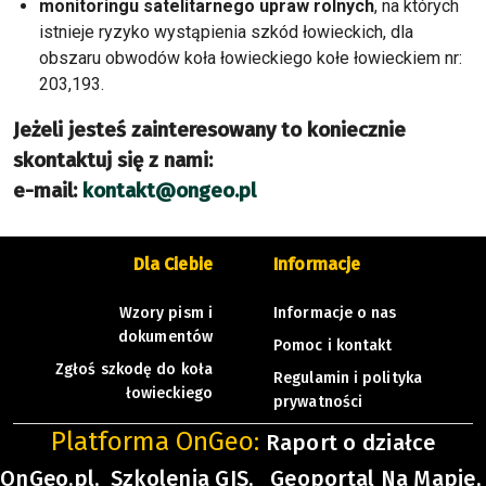
monitoringu satelitarnego upraw rolnych
, na których
istnieje ryzyko wystąpienia szkód łowieckich, dla
obszaru obwodów koła łowieckiego kołe łowieckiem nr:
203,193.
Jeżeli jesteś zainteresowany to koniecznie
skontaktuj się z nami:
e-mail:
kontakt@ongeo.pl
Dla Ciebie
Informacje
Wzory pism i
Informacje o nas
dokumentów
Pomoc i kontakt
Zgłoś szkodę do koła
Regulamin i polityka
łowieckiego
prywatności
Platforma OnGeo:
Raport o działce
OnGeo.pl,
Szkolenia GIS,
Geoportal Na Mapie,