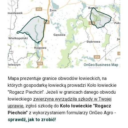
OnGeo Business Map
Mapa prezentuje granice obwodów łowieckich, na
których gospodarkę łowiecką prowadzi Koło łowieckie
"Rogacz Piechcin". Jeżeli w granicach danego obwodu
łowieckiego
zwierzyna wyrządziła szkody w Twojej
uprawie
, zgłoś szkodę do
Koło łowieckie "Rogacz
Piechcin"
z wykorzystaniem formularzy OnGeo Agro -
sprawdź, jak to zrobić!