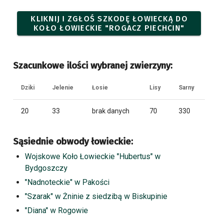
KLIKNIJ I ZGŁOŚ SZKODĘ ŁOWIECKĄ DO
KOŁO ŁOWIECKIE "ROGACZ PIECHCIN"
Szacunkowe ilości wybranej zwierzyny:
Dziki
Jelenie
Łosie
Lisy
Sarny
20
33
brak danych
70
330
Sąsiednie obwody łowieckie:
Wojskowe Koło Łowieckie "Hubertus" w
Bydgoszczy
"Nadnoteckie" w Pakości
"Szarak" w Żninie z siedzibą w Biskupinie
"Diana" w Rogowie