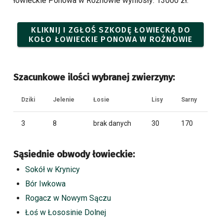
łowieckie Ponowa w Rożnowie wyniosły: 13000 zł.
KLIKNIJ I ZGŁOŚ SZKODĘ ŁOWIECKĄ DO
KOŁO ŁOWIECKIE PONOWA W ROŻNOWIE
Szacunkowe ilości wybranej zwierzyny:
Dziki
Jelenie
Łosie
Lisy
Sarny
3
8
brak danych
30
170
Sąsiednie obwody łowieckie:
Sokół w Krynicy
Bór Iwkowa
Rogacz w Nowym Sączu
Łoś w Łososinie Dolnej