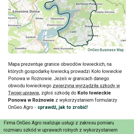
OnGeo Business Map
Mapa prezentuje granice obwodów łowieckich, na
których gospodarkę łowiecką prowadzi Koło łowieckie
Ponowa w Rożnowie. Jeżeli w granicach danego
obwodu łowieckiego
zwierzyna wyrządziła szkody w
Twojej uprawie
, zgłoś szkodę do
Koło łowieckie
Ponowa w Rożnowie
z wykorzystaniem formularzy
OnGeo Agro -
sprawdź, jak to zrobić!
Firma OnGeo Agro realizuje usługi z zakresu pomiaru
rozmiaru szkód w uprawach rolnych z wykorzystaniem