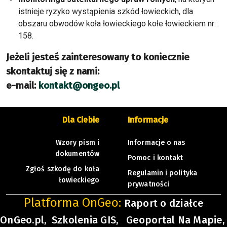
istnieje ryzyko wystąpienia szkód łowieckich, dla
obszaru obwodów koła łowieckiego kołe łowieckiem nr:
158.
Jeżeli jesteś zainteresowany to koniecznie
skontaktuj się z nami:
e-mail:
kontakt@ongeo.pl
Dla Ciebie
Informacje
Wzory pism i
Informacje o nas
dokumentów
Pomoc i kontakt
Zgłoś szkodę do koła
Regulamin i polityka
łowieckiego
prywatności
Platforma OnGeo:
Raport o działce
OnGeo.pl,
Szkolenia GIS,
Geoportal Na Mapie,