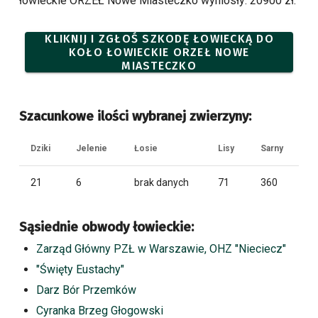
łowieckie ORZEŁ Nowe Miasteczko wyniosły: 20900 zł.
KLIKNIJ I ZGŁOŚ SZKODĘ ŁOWIECKĄ DO
KOŁO ŁOWIECKIE ORZEŁ NOWE
MIASTECZKO
Szacunkowe ilości wybranej zwierzyny:
Dziki
Jelenie
Łosie
Lisy
Sarny
21
6
brak danych
71
360
Sąsiednie obwody łowieckie:
Zarząd Główny PZŁ w Warszawie, OHZ "Nieciecz"
"Święty Eustachy"
Darz Bór Przemków
Cyranka Brzeg Głogowski