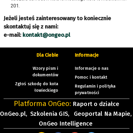
201.
Jeżeli jesteś zainteresowany to koniecznie
skontaktuj się z nami:
e-mail:
kontakt@ongeo.pl
Dla Ciebie
Informacje
Wzory pism i
Informacje o nas
dokumentów
Pomoc i kontakt
Zgłoś szkodę do koła
Regulamin i polityka
łowieckiego
prywatności
Platforma OnGeo:
Raport o działce
OnGeo.pl,
Szkolenia GIS,
Geoportal Na Mapie,
OnGeo Intelligence