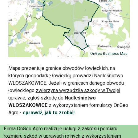
OnGeo Business Map
Mapa prezentuje granice obwodów łowieckich, na
których gospodarkę łowiecką prowadzi Nadleśnictwo
WŁOSZAKOWICE. Jeżeli w granicach danego obwodu
łowieckiego
zwierzyna wyrządziła szkody w Twojej
uprawie
, zgłoś szkodę do
Nadleśnictwo
WŁOSZAKOWICE
z wykorzystaniem formularzy OnGeo
Agro -
sprawdź, jak to zrobić!
Firma OnGeo Agro realizuje usługi z zakresu pomiaru
rozmiaru szkód w uprawach rolnych z wykorzystaniem