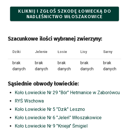
KLIKNIJ I ZGŁOŚ SZKODĘ ŁOWIECKĄ DO
NADLEŚNICTWO WŁOSZAKOWICE
Szacunkowe ilości wybranej zwierzyny:
Dziki
Jelenie
Łosie
Lisy
Sarny
brak
brak
brak
brak
brak
danych
danych
danych
danych
danych
Sąsiednie obwody łowieckie:
Koło Łowieckie Nr 29 "Bór" Hetmanice w Zaborówcu
RYŚ Wschowa
Koło Łowieckie Nr 5 "Dzik" Leszno
Koło Łowieckie Nr 6 "Jeleń" Włoszakowice
Koło Łowieckie Nr 9 "Knieja" Śmigiel