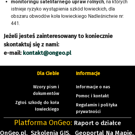
monitoringu satelitarnego upraw rolnych
, na których
istnieje ryzyko wystąpienia szkód łowieckich, dla
obszaru obwodów koła łowieckiego Nadleśnictwie nr:
441.
Jeżeli jesteś zainteresowany to koniecznie
skontaktuj się z nami:
e-mail:
kontakt@ongeo.pl
Dla Ciebie
Informacje
Wzory pism i
Informacje o nas
dokumentów
Pomoc i kontakt
Zgłoś szkodę do koła
Regulamin i polityka
łowieckiego
prywatności
Platforma OnGeo:
Raport o działce
OnGeo.pl,
Szkolenia GIS,
Geoportal Na Mapie,