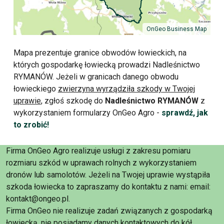
OnGeo Business Map
Mapa prezentuje granice obwodów łowieckich, na
których gospodarkę łowiecką prowadzi Nadleśnictwo
RYMANÓW. Jeżeli w granicach danego obwodu
łowieckiego
zwierzyna wyrządziła szkody w Twojej
uprawie
, zgłoś szkodę do
Nadleśnictwo RYMANÓW
z
wykorzystaniem formularzy OnGeo Agro -
sprawdź, jak
to zrobić!
Firma OnGeo Agro realizuje usługi z zakresu pomiaru
rozmiaru szkód w uprawach rolnych z wykorzystaniem
dronów lub samolotów. Jeżeli na Twojej uprawie wystąpiła
szkoda łowiecka to zapraszamy do kontaktu z nami: email:
kontakt@ongeo.pl.
Firma OnGeo nie realizuje zadań związanych z gospodarką
łowiecką, nie posiadamy danych kontaktowych do kół