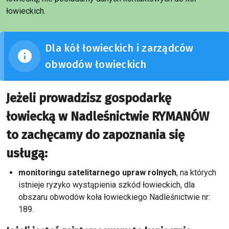
łowieckich.
Dla kół łowieckich i zarządców
obwodów łowieckich
Jeżeli prowadzisz gospodarkę
łowiecką w Nadleśnictwie RYMANÓW
to zachęcamy do zapoznania się
usługą:
monitoringu satelitarnego upraw rolnych
, na których
istnieje ryzyko wystąpienia szkód łowieckich, dla
obszaru obwodów koła łowieckiego Nadleśnictwie nr:
189.