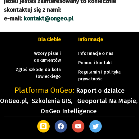
Jeżeli jesteś zainteresowany to koniecznie
skontaktuj się z nami:
e-mail:
kontakt@ongeo.pl
Dla Ciebie
Informacje
Wzory pism i
Informacje o nas
dokumentów
Pomoc i kontakt
Zgłoś szkodę do koła
Regulamin i polityka
łowieckiego
prywatności
Platforma OnGeo:
Raport o działce
OnGeo.pl,
Szkolenia GIS,
Geoportal Na Mapie,
OnGeo Intelligence