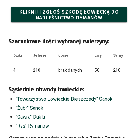
KLIKNIJ I ZGŁOŚ SZKODĘ ŁOWIECKĄ DO
NADLEŚNICTWO RYMANÓW
Szacunkowe ilości wybranej zwierzyny:
Dziki
Jelenie
Łosie
Lisy
Sarny
4
210
brak danych
50
210
Sąsiednie obwody łowieckie:
"Towarzystwo Łowieckie Bieszczady" Sanok
"Żubr" Sanok
"Gawra" Dukla
"Ryś" Rymanów