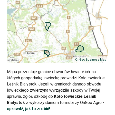
OnGeo Business Map
Mapa prezentuje granice obwodów łowieckich, na
których gospodarkę łowiecką prowadzi Koło łowieckie
Leśnik Białystok. Jeżeli w granicach danego obwodu
łowieckiego
zwierzyna wyrządziła szkody w Twojej
uprawie
, zgłoś szkodę do
Koło łowieckie Leśnik
Białystok
z wykorzystaniem formularzy OnGeo Agro -
sprawdź, jak to zrobić!