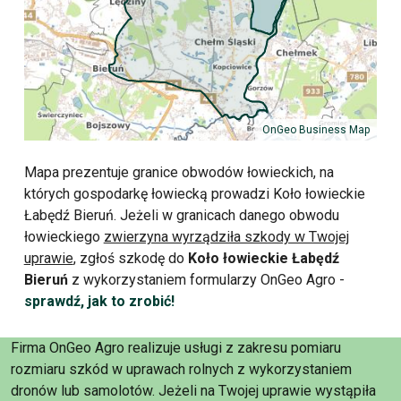
OnGeo Business Map
Mapa prezentuje granice obwodów łowieckich, na
których gospodarkę łowiecką prowadzi Koło łowieckie
Łabędź Bieruń. Jeżeli w granicach danego obwodu
łowieckiego
zwierzyna wyrządziła szkody w Twojej
uprawie
, zgłoś szkodę do
Koło łowieckie Łabędź
Bieruń
z wykorzystaniem formularzy OnGeo Agro -
sprawdź, jak to zrobić!
Firma OnGeo Agro realizuje usługi z zakresu pomiaru
rozmiaru szkód w uprawach rolnych z wykorzystaniem
dronów lub samolotów. Jeżeli na Twojej uprawie wystąpiła