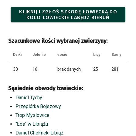
KLIKNIJ I ZGŁOŚ SZKODĘ ŁOWIECKĄ DO
KOŁO ŁOWIECKIE ŁABĘDŹ BIERUŃ
Szacunkowe ilości wybranej zwierzyny:
Dziki
Jelenie
Łosie
Lisy
Sarny
30
16
brak danych
25
281
Sąsiednie obwody łowieckie:
Daniel Tychy
Przepiórka Bojszowy
Trop Mysłowice
"Łoś" w Libiążu
Daniel Chełmek-Libiąż