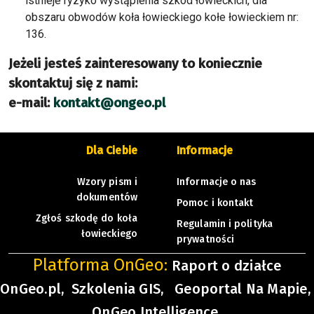
istnieje ryzyko wystąpienia szkód łowieckich, dla
obszaru obwodów koła łowieckiego kołe łowieckiem nr:
136.
Jeżeli jesteś zainteresowany to koniecznie
skontaktuj się z nami:
e-mail:
kontakt@ongeo.pl
Dla Ciebie
Informacje
Wzory pism i
Informacje o nas
dokumentów
Pomoc i kontakt
Zgłoś szkodę do koła
Regulamin i polityka
łowieckiego
prywatności
Platforma OnGeo:
Raport o działce
OnGeo.pl,
Szkolenia GIS,
Geoportal Na Mapie,
OnGeo Intelligence