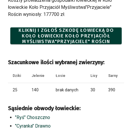
Koszty prowadzenia gospodarki łowieckiej w Koło
łowieckie Koło Przyjaciół Myśliwstwa"Przyjaciele"
Rościn wyniosły: 177700 zł.
KLIKNIJ I ZGŁOŚ SZKODĘ ŁOWIECKĄ DO
KOŁO ŁOWIECKIE KOŁO PRZYJACIÓŁ
MYŚLIWSTWA"PRZYJACIELE" ROŚCIN
Szacunkowe ilości wybranej zwierzyny:
Dziki
Jelenie
Łosie
Lisy
Sarny
25
140
brak danych
30
390
Sąsiednie obwody łowieckie:
"Ryś" Choszczno
"Cyranka" Drawno