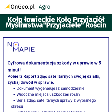
Koło łowieckie Koło Przyjaciół
Myśliwstwa"Przyjaciele" Rościn
Cyfrowa dokumentacja szkody w uprawie w 5
minut!
Pobierz Raport zdjęć satelitarnych swojej działki,
zyskaj dowód w sprawie.
Dokument wygenerujesz samodzielnie
Widoczne miejsca uszkodzeń roślin
Seria zdjęć satelitarnych uprawy z wybranego
okresu