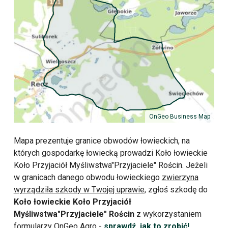
OnGeo Business Map
Mapa prezentuje granice obwodów łowieckich, na
których gospodarkę łowiecką prowadzi Koło łowieckie
Koło Przyjaciół Myśliwstwa"Przyjaciele" Rościn. Jeżeli
w granicach danego obwodu łowieckiego
zwierzyna
wyrządziła szkody w Twojej uprawie
, zgłoś szkodę do
Koło łowieckie Koło Przyjaciół
Myśliwstwa"Przyjaciele" Rościn
z wykorzystaniem
formularzy OnGeo Agro -
sprawdź, jak to zrobić!