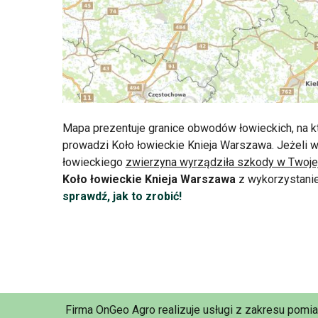
Mapa prezentuje granice obwodów łowieckich, na k
prowadzi Koło łowieckie Knieja Warszawa. Jeżeli 
łowieckiego
zwierzyna wyrządziła szkody w Twoje
Koło łowieckie Knieja Warszawa
z wykorzystanie
sprawdź, jak to zrobić!
Firma OnGeo Agro realizuje usługi z zakresu pomi