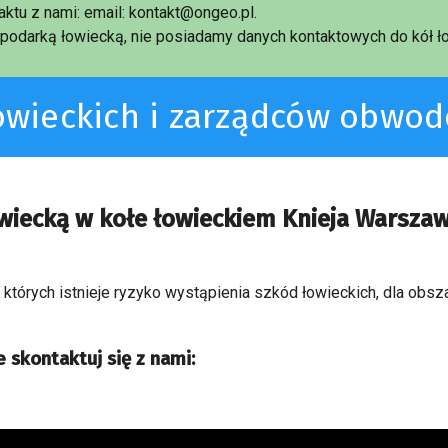
ktu z nami: email: kontakt@ongeo.pl.
podarką łowiecką, nie posiadamy danych kontaktowych do kół ło
łowieckich i zarządców obwo
owiecką w kołe łowieckiem Knieja Warsza
a których istnieje ryzyko wystąpienia szkód łowieckich, dla obs
 skontaktuj się z nami: