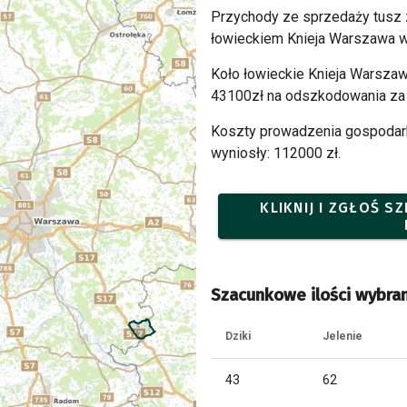
Przychody ze sprzedaży tusz
łowieckiem Knieja Warszawa w
Koło łowieckie Knieja Warszaw
43100zł na odszkodowania za 
Koszty prowadzenia gospodark
wyniosły: 112000 zł.
KLIKNIJ I ZGŁOŚ 
Szacunkowe ilości wybran
Dziki
Jelenie
43
62