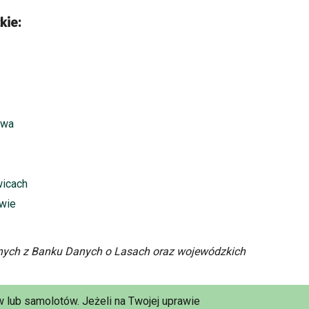
kie:
awa
wicach
owie
ych z Banku Danych o Lasach oraz wojewódzkich
 lub samolotów. Jeżeli na Twojej uprawie