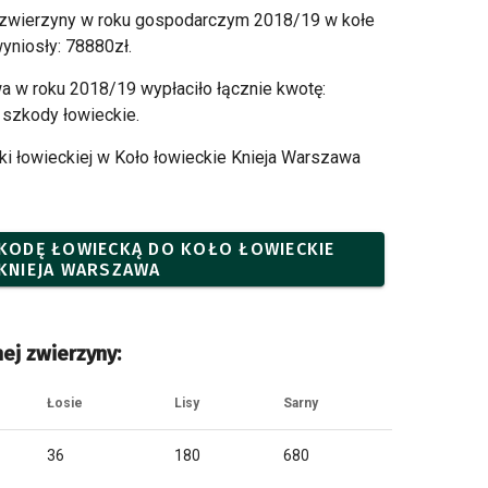
 zwierzyny w roku gospodarczym 2018/19 w kołe
yniosły: 78880zł.
a w roku 2018/19 wypłaciło łącznie kwotę:
szkody łowieckie.
i łowieckiej w Koło łowieckie Knieja Warszawa
SZKODĘ ŁOWIECKĄ DO KOŁO ŁOWIECKIE
KNIEJA WARSZAWA
ej zwierzyny:
Łosie
Lisy
Sarny
36
180
680