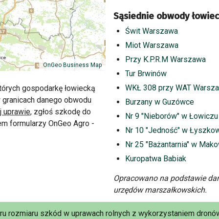
Sąsiednie obwody łowiec
Świt Warszawa
Miot Warszawa
Przy K.P.R.M Warszawa
OnGeo Business Map
Tur Brwinów
WKŁ 308 przy WAT Warsz
tórych gospodarkę łowiecką
w granicach danego obwodu
Burzany w Guzówce
j uprawie
, zgłoś szkodę do
Nr 9 "Nieborów" w Łowiczu
m formularzy OnGeo Agro -
Nr 10 "Jedność" w Łyszko
Nr 25 "Bażantarnia" w Mak
Kuropatwa Babiak
Opracowano na podstawie dan
urzędów marszałkowskich.
aru rozmiaru szkód w uprawach rolnych z wykorzystaniem dronów