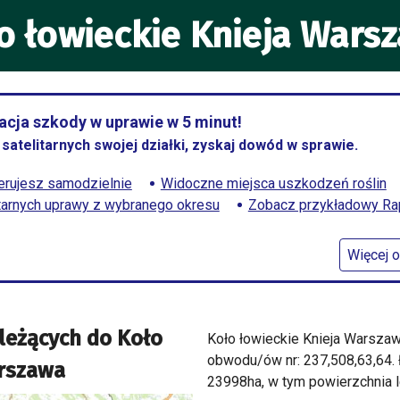
o łowieckie Knieja Wars
cja szkody w uprawie w 5 minut!
satelitarnych swojej działki, zyskaj dowód w sprawie.
rujesz samodzielnie
Widoczne miejsca uszkodzeń roślin
itarnych uprawy z wybranego okresu
Zobacz przykładowy Rapo
Więcej o
leżących do
Koło
Koło łowieckie Knieja Warsza
obwodu/ów nr: 237,508,63,64.
arszawa
23998ha, w tym powierzchnia l