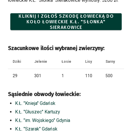
łowieckie K.Ł. "Słonka" Sierakowice wyniosły: 5200 zł.
KLIKNIJ I ZGŁOŚ SZKODĘ ŁOWIECKĄ DO
KOŁO ŁOWIECKIE K.Ł. "SŁONKA"
SIERAKOWICE
Szacunkowe ilości wybranej zwierzyny:
Dziki
Jelenie
Łosie
Lisy
Sarny
29
301
1
110
500
Sąsiednie obwody łowieckie:
K.Ł. "Knieja" Gdańsk
K.Ł. "Głuszec" Kartuzy
K.Ł. "im. Wojskiego" Gdynia
K.Ł. "Szarak" Gdańsk