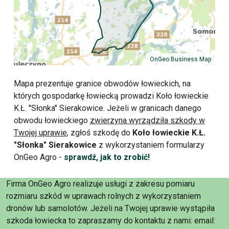
OnGeo Business Map
Mapa prezentuje granice obwodów łowieckich, na
których gospodarkę łowiecką prowadzi Koło łowieckie
K.Ł. "Słonka" Sierakowice. Jeżeli w granicach danego
obwodu łowieckiego
zwierzyna wyrządziła szkody w
Twojej uprawie
, zgłoś szkodę do
Koło łowieckie K.Ł.
"Słonka" Sierakowice
z wykorzystaniem formularzy
OnGeo Agro -
sprawdź, jak to zrobić!
Firma OnGeo Agro realizuje usługi z zakresu pomiaru
rozmiaru szkód w uprawach rolnych z wykorzystaniem
dronów lub samolotów. Jeżeli na Twojej uprawie wystąpiła
szkoda łowiecka to zapraszamy do kontaktu z nami: email: