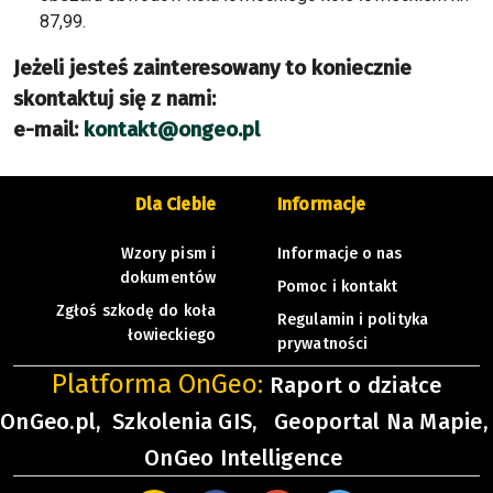
87,99.
Jeżeli jesteś zainteresowany to koniecznie
skontaktuj się z nami:
e-mail:
kontakt@ongeo.pl
Dla Ciebie
Informacje
Wzory pism i
Informacje o nas
dokumentów
Pomoc i kontakt
Zgłoś szkodę do koła
Regulamin i polityka
łowieckiego
prywatności
Platforma OnGeo:
Raport o działce
OnGeo.pl,
Szkolenia GIS,
Geoportal Na Mapie,
OnGeo Intelligence