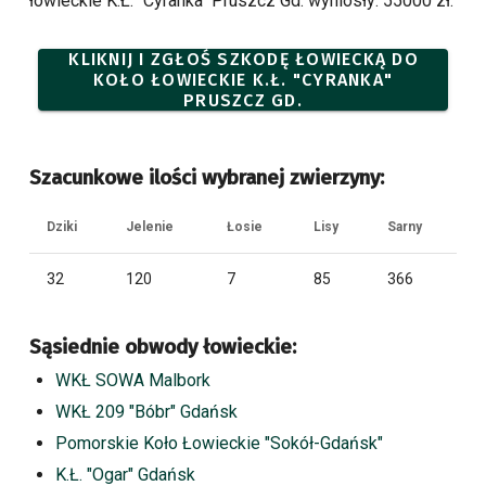
łowieckie K.Ł. "Cyranka" Pruszcz Gd. wyniosły: 55000 zł.
KLIKNIJ I ZGŁOŚ SZKODĘ ŁOWIECKĄ DO
KOŁO ŁOWIECKIE K.Ł. "CYRANKA"
PRUSZCZ GD.
Szacunkowe ilości wybranej zwierzyny:
Dziki
Jelenie
Łosie
Lisy
Sarny
32
120
7
85
366
Sąsiednie obwody łowieckie:
WKŁ SOWA Malbork
WKŁ 209 "Bóbr" Gdańsk
Pomorskie Koło Łowieckie "Sokół-Gdańsk"
K.Ł. "Ogar" Gdańsk