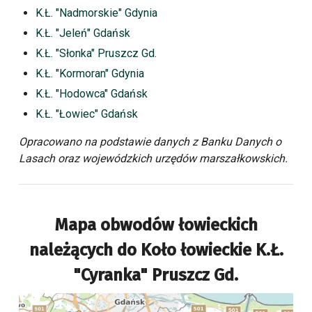
K.Ł. "Nadmorskie" Gdynia
K.Ł. "Jeleń" Gdańsk
K.Ł. "Słonka" Pruszcz Gd.
K.Ł. "Kormoran" Gdynia
K.Ł. "Hodowca" Gdańsk
K.Ł. "Łowiec" Gdańsk
Opracowano na podstawie danych z Banku Danych o
Lasach oraz wojewódzkich urzędów marszałkowskich.
Mapa obwodów łowieckich
należących do
Koło łowieckie K.Ł.
"Cyranka" Pruszcz Gd.