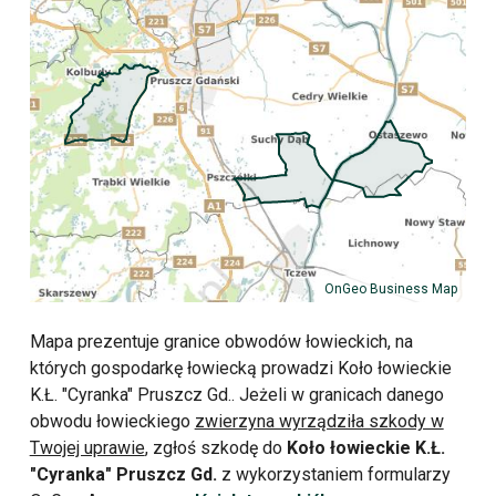
OnGeo Business Map
Mapa prezentuje granice obwodów łowieckich, na
których gospodarkę łowiecką prowadzi Koło łowieckie
K.Ł. "Cyranka" Pruszcz Gd.. Jeżeli w granicach danego
obwodu łowieckiego
zwierzyna wyrządziła szkody w
Twojej uprawie
, zgłoś szkodę do
Koło łowieckie K.Ł.
"Cyranka" Pruszcz Gd.
z wykorzystaniem formularzy