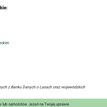
kie:
eckim
ych z Banku Danych o Lasach oraz wojewódzkich
 lub samolotów. Jeżeli na Twojej uprawie