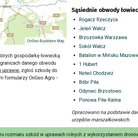
Sąsiednie obwody łowiec
Rogacz Rzeczyca
Jeleń Wałcz
Brzozówka Warszawa
OnGeo Business Map
Sokół Wałcz
Batalion w Mińsku Mazowi
tórych gospodarkę łowiecką
w granicach danego obwodu
1 Hubert
j uprawie
, zgłoś szkodę do
Noteć Chodzież
m formularzy OnGeo Agro -
Bóbr Piła
Odyniec Brzostowo
Ponowa Piła-Kalina
Opracowano na podstawie dan
urzędów marszałkowskich.
aru rozmiaru szkód w uprawach rolnych z wykorzystaniem dronów