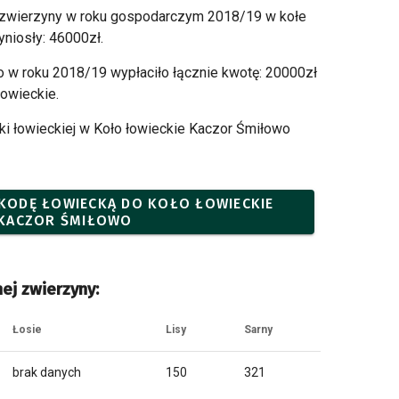
 zwierzyny w roku gospodarczym 2018/19 w kołe
niosły: 46000zł.
 w roku 2018/19 wypłaciło łącznie kwotę: 20000zł
owieckie.
i łowieckiej w Koło łowieckie Kaczor Śmiłowo
SZKODĘ ŁOWIECKĄ DO KOŁO ŁOWIECKIE
KACZOR ŚMIŁOWO
ej zwierzyny:
Łosie
Lisy
Sarny
brak danych
150
321