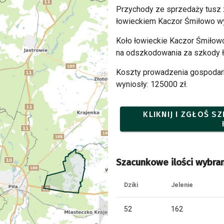
Przychody ze sprzedaży tusz
łowieckiem Kaczor Śmiłowo wy
Koło łowieckie Kaczor Śmiłowo
na odszkodowania za szkody ł
Koszty prowadzenia gospodark
wyniosły: 125000 zł.
KLIKNIJ I ZGŁOŚ 
Szacunkowe ilości wybran
Dziki
Jelenie
52
162