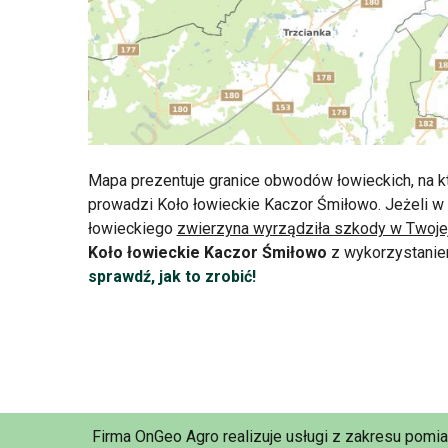
Mapa prezentuje granice obwodów łowieckich, na k
prowadzi Koło łowieckie Kaczor Śmiłowo. Jeżeli 
łowieckiego
zwierzyna wyrządziła szkody w Twoje
Koło łowieckie Kaczor Śmiłowo
z wykorzystanie
sprawdź, jak to zrobić!
Firma OnGeo Agro realizuje usługi z zakresu pomi