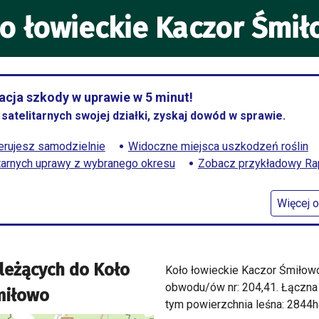
o łowieckie Kaczor Śmi
cja szkody w uprawie w 5 minut!
satelitarnych swojej działki, zyskaj dowód w sprawie.
rujesz samodzielnie
Widoczne miejsca uszkodzeń roślin
itarnych uprawy z wybranego okresu
Zobacz przykładowy Rapo
Więcej o
leżących do
Koło
Koło łowieckie Kaczor Śmiłow
obwodu/ów nr: 204,41. Łączna
miłowo
tym powierzchnia leśna: 2844h