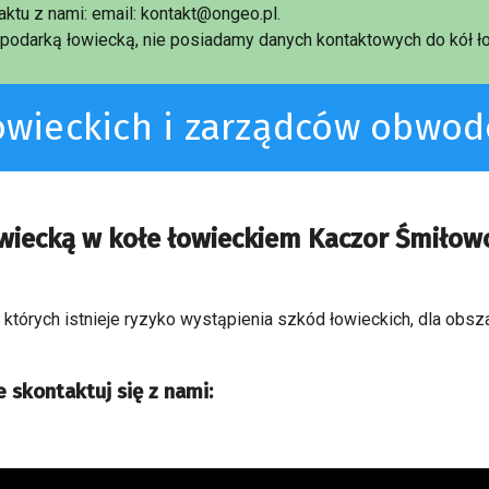
ktu z nami: email: kontakt@ongeo.pl.
podarką łowiecką, nie posiadamy danych kontaktowych do kół ło
łowieckich i zarządców obwo
owiecką w kołe łowieckiem Kaczor Śmiłow
a których istnieje ryzyko wystąpienia szkód łowieckich, dla obs
 skontaktuj się z nami: