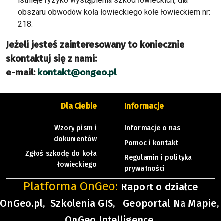
istnieje ryzyko wystąpienia szkód łowieckich, dla
obszaru obwodów koła łowieckiego kołe łowieckiem nr:
218.
Jeżeli jesteś zainteresowany to koniecznie
skontaktuj się z nami:
e-mail:
kontakt@ongeo.pl
Dla Ciebie
Informacje
Wzory pism i
Informacje o nas
dokumentów
Pomoc i kontakt
Zgłoś szkodę do koła
Regulamin i polityka
łowieckiego
prywatności
Platforma OnGeo:
Raport o działce
OnGeo.pl,
Szkolenia GIS,
Geoportal Na Mapie,
OnGeo Intelligence