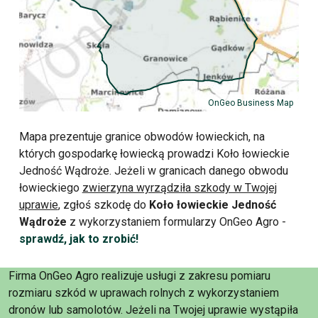
OnGeo Business Map
Mapa prezentuje granice obwodów łowieckich, na
których gospodarkę łowiecką prowadzi Koło łowieckie
Jedność Wądroże. Jeżeli w granicach danego obwodu
łowieckiego
zwierzyna wyrządziła szkody w Twojej
uprawie
, zgłoś szkodę do
Koło łowieckie Jedność
Wądroże
z wykorzystaniem formularzy OnGeo Agro -
sprawdź, jak to zrobić!
Firma OnGeo Agro realizuje usługi z zakresu pomiaru
rozmiaru szkód w uprawach rolnych z wykorzystaniem
dronów lub samolotów. Jeżeli na Twojej uprawie wystąpiła