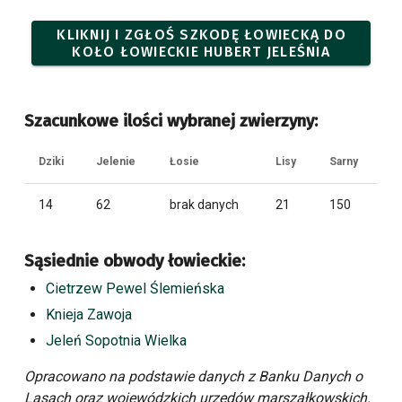
KLIKNIJ I ZGŁOŚ SZKODĘ ŁOWIECKĄ DO
KOŁO ŁOWIECKIE HUBERT JELEŚNIA
Szacunkowe ilości wybranej zwierzyny:
Dziki
Jelenie
Łosie
Lisy
Sarny
14
62
brak danych
21
150
Sąsiednie obwody łowieckie:
Cietrzew Pewel Ślemieńska
Knieja Zawoja
Jeleń Sopotnia Wielka
Opracowano na podstawie danych z Banku Danych o
Lasach oraz wojewódzkich urzędów marszałkowskich.