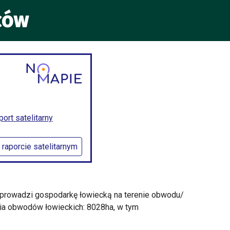
ców
rt satelitarny
 raporcie satelitarnym
w prowadzi gospodarkę łowiecką na terenie obwodu/
nia obwodów łowieckich: 8028ha, w tym