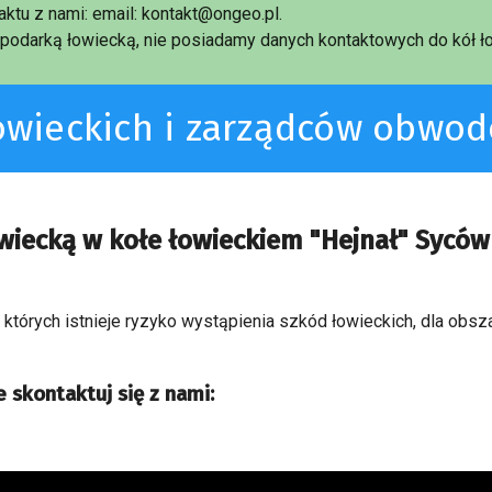
ktu z nami: email: kontakt@ongeo.pl.
podarką łowiecką, nie posiadamy danych kontaktowych do kół ło
łowieckich i zarządców obwo
wiecką w kołe łowieckiem "Hejnał" Syców
a których istnieje ryzyko wystąpienia szkód łowieckich, dla obs
 skontaktuj się z nami: