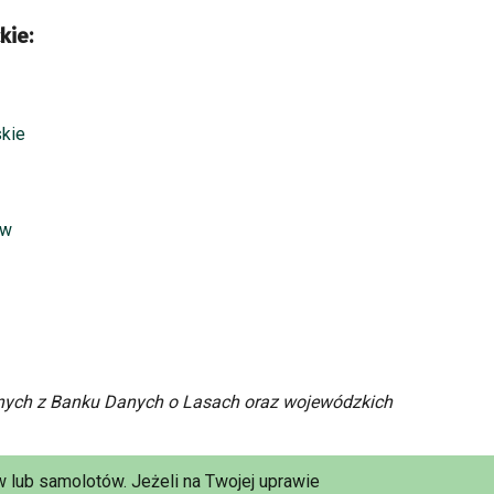
kie:
kie
aw
ych z Banku Danych o Lasach oraz wojewódzkich
 lub samolotów. Jeżeli na Twojej uprawie