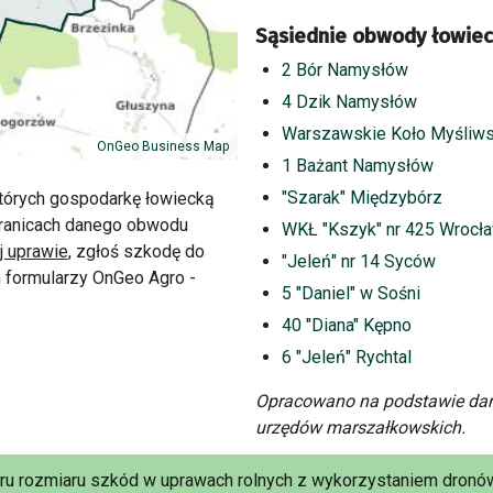
Sąsiednie obwody łowiec
2 Bór Namysłów
4 Dzik Namysłów
Warszawskie Koło Myśliws
OnGeo Business Map
1 Bażant Namysłów
"Szarak" Międzybórz
tórych gospodarkę łowiecką
 granicach danego obwodu
WKŁ "Kszyk" nr 425 Wrocł
j uprawie
, zgłoś szkodę do
"Jeleń" nr 14 Syców
formularzy OnGeo Agro -
5 "Daniel" w Sośni
40 "Diana" Kępno
6 "Jeleń" Rychtal
Opracowano na podstawie dan
urzędów marszałkowskich.
aru rozmiaru szkód w uprawach rolnych z wykorzystaniem dronów