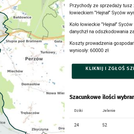
Przychody ze sprzedaży tusz
łowieckiem "Hejnał" Syców wyn
Koło łowieckie "Hejnał" Syców
danychzł na odszkodowania za
Koszty prowadzenia gospodarki
wyniosły: 60000 zł.
KLIKNIJ I ZGŁOŚ 
Szacunkowe ilości wybran
Dziki
Jelenie
24
52