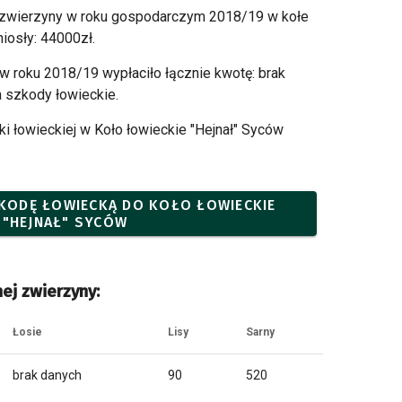
 zwierzyny w roku gospodarczym 2018/19 w kołe
iosły: 44000zł.
 w roku 2018/19 wypłaciło łącznie kwotę: brak
 szkody łowieckie.
 łowieckiej w Koło łowieckie "Hejnał" Syców
SZKODĘ ŁOWIECKĄ DO KOŁO ŁOWIECKIE
"HEJNAŁ" SYCÓW
ej zwierzyny:
Łosie
Lisy
Sarny
brak danych
90
520