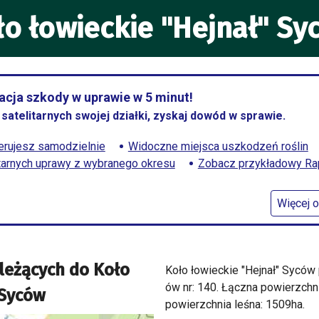
ło łowieckie "Hejnał" Sy
cja szkody w uprawie w 5 minut!
satelitarnych swojej działki, zyskaj dowód w sprawie.
rujesz samodzielnie
Widoczne miejsca uszkodzeń roślin
itarnych uprawy z wybranego okresu
Zobacz przykładowy Rapo
Więcej o
leżących do
Koło
Koło łowieckie "Hejnał" Sycó
ów nr: 140. Łączna powierzch
 Syców
powierzchnia leśna: 1509ha.