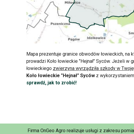
Mapa prezentuje granice obwodów łowieckich, na k
prowadzi Koło łowieckie "Hejnał" Syców. Jeżeli w
łowieckiego
zwierzyna wyrządziła szkody w Twoje
Koło łowieckie "Hejnał" Syców
z wykorzystaniem 
sprawdź, jak to zrobić!
Firma OnGeo Agro realizuje usługi z zakresu pomi