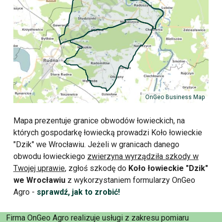
OnGeo Business Map
Mapa prezentuje granice obwodów łowieckich, na
których gospodarkę łowiecką prowadzi Koło łowieckie
"Dzik" we Wrocławiu. Jeżeli w granicach danego
obwodu łowieckiego
zwierzyna wyrządziła szkody w
Twojej uprawie
, zgłoś szkodę do
Koło łowieckie "Dzik"
we Wrocławiu
z wykorzystaniem formularzy OnGeo
Agro -
sprawdź, jak to zrobić!
Firma OnGeo Agro realizuje usługi z zakresu pomiaru