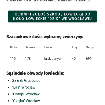
łowieckie "Dzik" we Wrocławiu wyniosły: 120000 zł.
KLIKNIJ I ZGŁOŚ SZKODĘ ŁOWIECKĄ DO
KOŁO ŁOWIECKIE "DZIK" WE WROCŁAWIU
Szacunkowe ilości wybranej zwierzyny:
Dziki
Jelenie
Łosie
Lisy
Sarny
110
178
brak danych
40
691
Sąsiednie obwody łowieckie:
Szarak Grębocice
"Las" Wrocław
"Ostoja" Wrocław
"Czajka" Wrocław