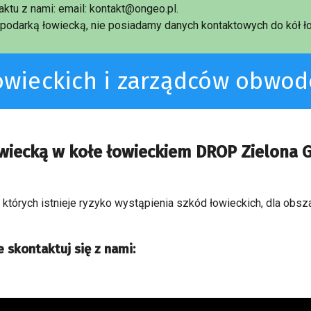
ktu z nami: email: kontakt@ongeo.pl.
podarką łowiecką, nie posiadamy danych kontaktowych do kół ło
łowieckich i zarządców obwo
owiecką w kołe łowieckiem DROP Zielona 
a których istnieje ryzyko wystąpienia szkód łowieckich, dla obs
 skontaktuj się z nami: