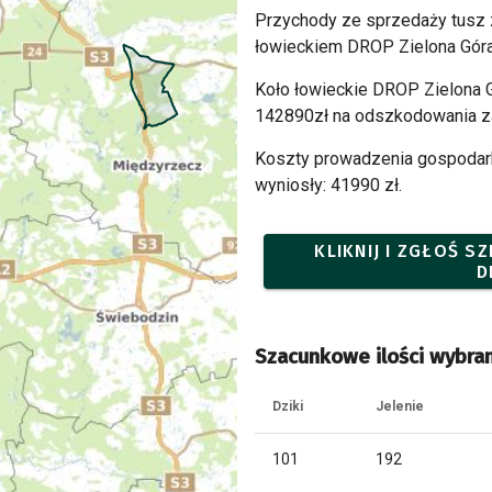
Przychody ze sprzedaży tusz
łowieckiem DROP Zielona Góra
Koło łowieckie DROP Zielona G
142890zł na odszkodowania za
Koszty prowadzenia gospodark
wyniosły: 41990 zł.
KLIKNIJ I ZGŁOŚ 
D
Szacunkowe ilości wybran
Dziki
Jelenie
101
192