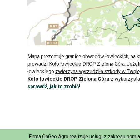
Mapa prezentuje granice obwodów łowieckich, na k
prowadzi Koło łowieckie DROP Zielona Góra. Jeżel
łowieckiego
zwierzyna wyrządziła szkody w Twoje
Koło łowieckie DROP Zielona Góra
z wykorzysta
sprawdź, jak to zrobić!
Firma OnGeo Agro realizuje usługi z zakresu pomi