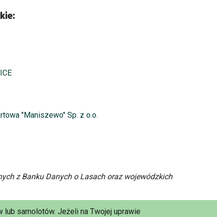
kie:
ICE
rtowa "Maniszewo" Sp. z o.o.
ych z Banku Danych o Lasach oraz wojewódzkich
 lub samolotów. Jeżeli na Twojej uprawie