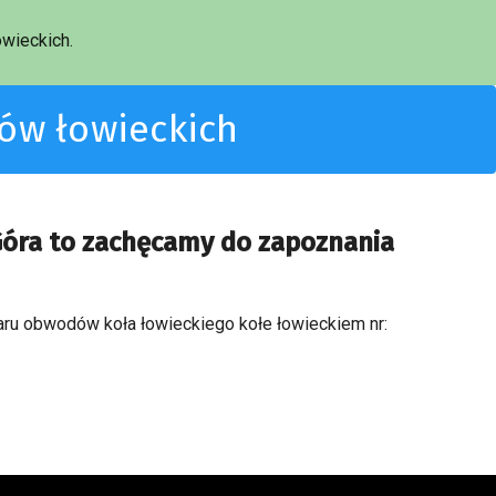
wieckich.
dów łowieckich
Góra to zachęcamy do zapoznania
zaru obwodów koła łowieckiego kołe łowieckiem nr: