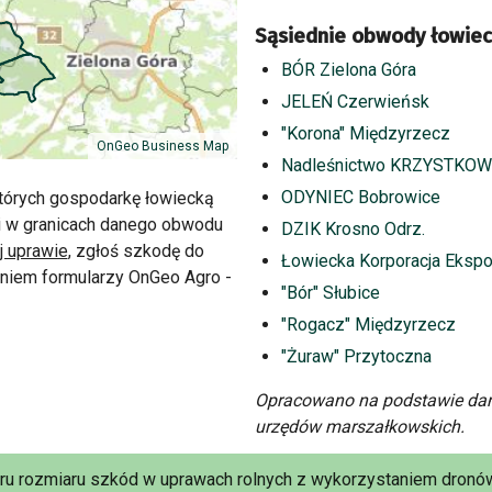
Sąsiednie obwody łowiec
BÓR Zielona Góra
JELEŃ Czerwieńsk
"Korona" Międzyrzecz
OnGeo Business Map
Nadleśnictwo KRZYSTKOW
ODYNIEC Bobrowice
tórych gospodarkę łowiecką
i w granicach danego obwodu
DZIK Krosno Odrz.
j uprawie
, zgłoś szkodę do
Łowiecka Korporacja Ekspo
niem formularzy OnGeo Agro -
"Bór" Słubice
"Rogacz" Międzyrzecz
"Żuraw" Przytoczna
Opracowano na podstawie dan
urzędów marszałkowskich.
aru rozmiaru szkód w uprawach rolnych z wykorzystaniem dronów