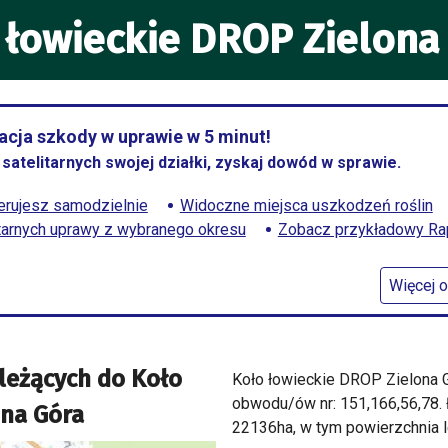
 łowieckie DROP Zielona
cja szkody w uprawie w 5 minut!
satelitarnych swojej działki, zyskaj dowód w sprawie.
rujesz samodzielnie
Widoczne miejsca uszkodzeń roślin
itarnych uprawy z wybranego okresu
Zobacz przykładowy Rapo
Więcej o
leżących do
Koło
Koło łowieckie DROP Zielona 
obwodu/ów nr: 151,166,56,78.
ona Góra
22136ha, w tym powierzchnia l