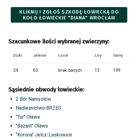
KLIKNIJ I ZGŁOŚ SZKODĘ ŁOWIECKĄ DO
KOŁO ŁOWIECKIE "DIANA" WROCŁAW
Szacunkowe ilości wybranej zwierzyny:
Dziki
Jelenie
Łosie
Lisy
Sarny
24
63
brak danych
13
199
Sąsiednie obwody łowieckie:
2 Bór Namysłów
Nadleśnictwo BRZEG
"Tur" Oława
"Bażant" Oława
"Korona" Jelcz-Laskowice