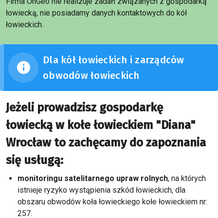
Firma OnGeo nie realizuje zadań związanych z gospodarką
łowiecką, nie posiadamy danych kontaktowych do kół
łowieckich.
Dla kół łowieckich i zarządców
obwodów łowieckich
Jeżeli prowadzisz gospodarkę
łowiecką w kołe łowieckiem "Diana"
Wrocław to zachęcamy do zapoznania
się usługą:
monitoringu satelitarnego upraw rolnych
, na których
istnieje ryzyko wystąpienia szkód łowieckich, dla
obszaru obwodów koła łowieckiego kołe łowieckiem nr:
257.