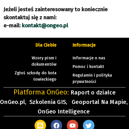
Jeżeli jesteś zainteresowany to koniecznie
skontaktuj się z nami:
e-mail:
kontakt@ongeo.pl
Dla Ciebie
Informacje
Wzory pism i
Informacje o nas
dokumentów
Pomoc i kontakt
Zgłoś szkodę do koła
Regulamin i polityka
łowieckiego
prywatności
Platforma OnGeo:
Raport o działce
OnGeo.pl,
Szkolenia GIS,
Geoportal Na Mapie,
OnGeo Intelligence