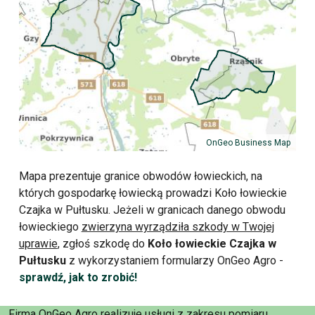
OnGeo Business Map
Mapa prezentuje granice obwodów łowieckich, na
których gospodarkę łowiecką prowadzi Koło łowieckie
Czajka w Pułtusku. Jeżeli w granicach danego obwodu
łowieckiego
zwierzyna wyrządziła szkody w Twojej
uprawie
, zgłoś szkodę do
Koło łowieckie Czajka w
Pułtusku
z wykorzystaniem formularzy OnGeo Agro -
sprawdź, jak to zrobić!
Firma OnGeo Agro realizuje usługi z zakresu pomiaru