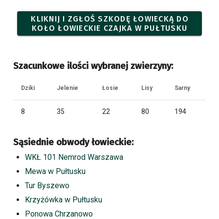
KLIKNIJ I ZGŁOŚ SZKODĘ ŁOWIECKĄ DO
KOŁO ŁOWIECKIE CZAJKA W PUŁTUSKU
Szacunkowe ilości wybranej zwierzyny:
Dziki
Jelenie
Łosie
Lisy
Sarny
8
35
22
80
194
Sąsiednie obwody łowieckie:
WKŁ 101 Nemrod Warszawa
Mewa w Pułtusku
Tur Byszewo
Krzyżówka w Pułtusku
Ponowa Chrzanowo