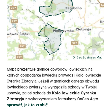
OnGeo Business Map
Mapa prezentuje granice obwodów łowieckich, na
których gospodarkę łowiecką prowadzi Koło łowieckie
Cyranka Złotoryja. Jeżeli w granicach danego obwodu
łowieckiego
zwierzyna wyrządziła szkody w Twojej
uprawie
, zgłoś szkodę do
Koło łowieckie Cyranka
Złotoryja
z wykorzystaniem formularzy OnGeo Agro -
sprawdź, jak to zrobić!