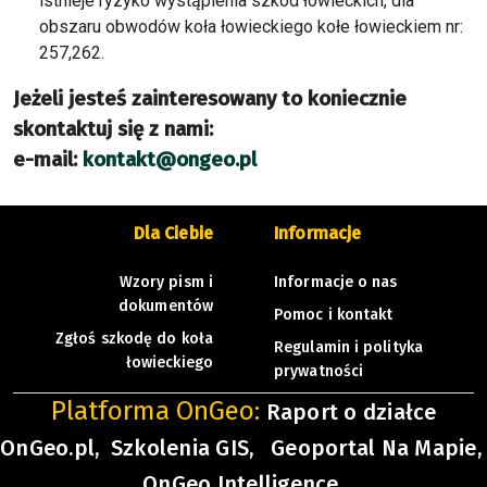
istnieje ryzyko wystąpienia szkód łowieckich, dla
obszaru obwodów koła łowieckiego kołe łowieckiem nr:
257,262.
Jeżeli jesteś zainteresowany to koniecznie
skontaktuj się z nami:
e-mail:
kontakt@ongeo.pl
Dla Ciebie
Informacje
Wzory pism i
Informacje o nas
dokumentów
Pomoc i kontakt
Zgłoś szkodę do koła
Regulamin i polityka
łowieckiego
prywatności
Platforma OnGeo:
Raport o działce
OnGeo.pl,
Szkolenia GIS,
Geoportal Na Mapie,
OnGeo Intelligence