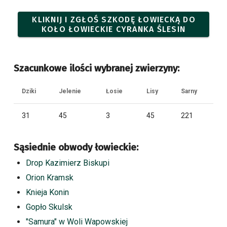
KLIKNIJ I ZGŁOŚ SZKODĘ ŁOWIECKĄ DO
KOŁO ŁOWIECKIE CYRANKA ŚLESIN
Szacunkowe ilości wybranej zwierzyny:
Dziki
Jelenie
Łosie
Lisy
Sarny
31
45
3
45
221
Sąsiednie obwody łowieckie:
Drop Kazimierz Biskupi
Orion Kramsk
Knieja Konin
Gopło Skulsk
"Samura" w Woli Wapowskiej