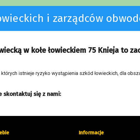
łowieckich i zarządców obwo
wiecką w kołe łowieckiem 75 Knieja to z
a których istnieje ryzyko wystąpienia szkód łowieckich, dla obs
 skontaktuj się z nami:
ebie
Informacje