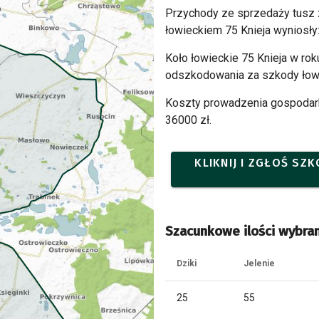
Przychody ze sprzedaży tusz
łowieckiem 75 Knieja wyniosły
Koło łowieckie 75 Knieja w ro
odszkodowania za szkody łowi
Koszty prowadzenia gospodarki
36000 zł.
KLIKNIJ I ZGŁOŚ SZ
Szacunkowe ilości wybran
Dziki
Jelenie
25
55