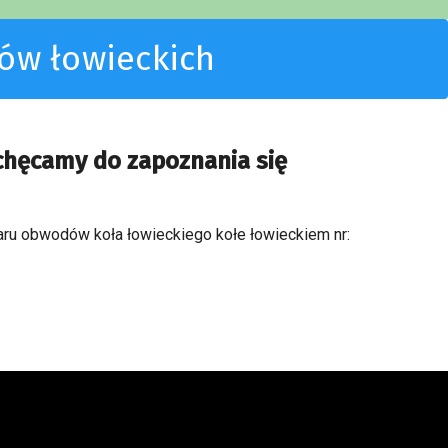
dów łowieckich
achęcamy do zapoznania się
zaru obwodów koła łowieckiego kołe łowieckiem nr: