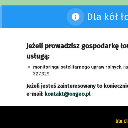
Dla kół 
Jeżeli prowadzisz gospodarkę ło
usługą:
monitoringu satelitarnego upraw rolnych
, n
327,329.
Jeżeli jesteś zainteresowany to koniecznie
e-mail:
kontakt@ongeo.pl
Dla Ci