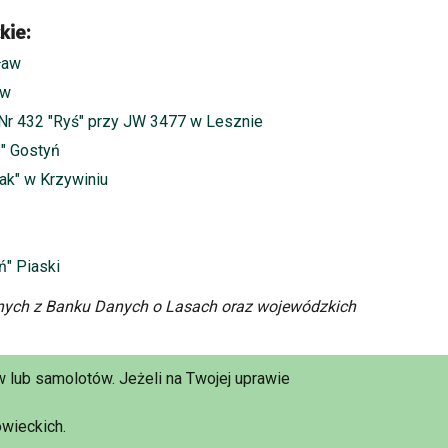
kie:
ław
aw
Nr 432 "Ryś" przy JW 3477 w Lesznie
p" Gostyń
ak" w Krzywiniu
ń" Piaski
ych z Banku Danych o Lasach oraz wojewódzkich
 lub samolotów. Jeżeli na Twojej uprawie
wieckich.