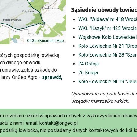
Sąsiednie obwody łowiec
WKŁ "Widawa" nr 418 Wroc
WKŁ "Kszyk" nr 425 Wrocł
Wojskowe Koło Łowieckie 
OnGeo Business Map
Koło Łowieckie Nr 21 "Dro
Koło Łowieckie Nr 28 "Szar
tórych gospodarkę łowiecką
cach danego obwodu
74 Ostoja
j uprawie
, zgłoś szkodę do
76 Knieja
larzy OnGeo Agro -
sprawdź,
Koło Łowieckie Nr 19 "Jele
Opracowano na podstawie dan
urzędów marszałkowskich.
aru rozmiaru szkód w uprawach rolnych z wykorzystaniem dronów
ktu z nami: email: kontakt@ongeo.pl.
podarką łowiecką, nie posiadamy danych kontaktowych do kół ło