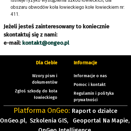
istnieje ryzyko wystąpienia szkód łowieckich, dla
obszaru obwodów koła łowieckiego kołe łowieckiem nr:
411.
Jeżeli jesteś zainteresowany to koniecznie
skontaktuj się z nami:
e-mail:
kontakt@ongeo.pl
Dla Ciebie
Informacje
Wzory pism i
Informacje o nas
dokumentów
Pomoc i kontakt
Zgłoś szkodę do koła
Regulamin i polityka
łowieckiego
prywatności
Platforma OnGeo:
Raport o działce
OnGeo.pl,
Szkolenia GIS,
Geoportal Na Mapie,
OnGeo Intelligence