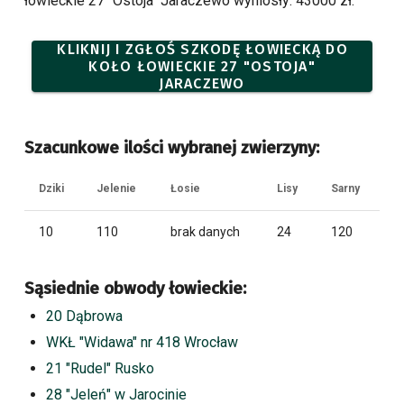
łowieckie 27 "Ostoja" Jaraczewo wyniosły: 43000 zł.
KLIKNIJ I ZGŁOŚ SZKODĘ ŁOWIECKĄ DO
KOŁO ŁOWIECKIE 27 "OSTOJA"
JARACZEWO
Szacunkowe ilości wybranej zwierzyny:
Dziki
Jelenie
Łosie
Lisy
Sarny
10
110
brak danych
24
120
Sąsiednie obwody łowieckie:
20 Dąbrowa
WKŁ "Widawa" nr 418 Wrocław
21 "Rudel" Rusko
28 "Jeleń" w Jarocinie