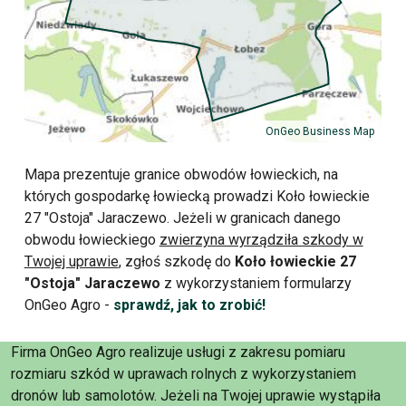
OnGeo Business Map
Mapa prezentuje granice obwodów łowieckich, na
których gospodarkę łowiecką prowadzi Koło łowieckie
27 "Ostoja" Jaraczewo. Jeżeli w granicach danego
obwodu łowieckiego
zwierzyna wyrządziła szkody w
Twojej uprawie
, zgłoś szkodę do
Koło łowieckie 27
"Ostoja" Jaraczewo
z wykorzystaniem formularzy
OnGeo Agro -
sprawdź, jak to zrobić!
Firma OnGeo Agro realizuje usługi z zakresu pomiaru
rozmiaru szkód w uprawach rolnych z wykorzystaniem
dronów lub samolotów. Jeżeli na Twojej uprawie wystąpiła